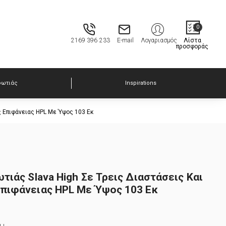
0
2169 396 233
E-mail
Λογαριασμός
Λίστα
προσφοράς
φωτιάς
Inspirations
ς Επιφάνειας HPL Με Ύψος 103 Εκ
τιάς Slava High Σε Τρεις Διαστάσεις Και
πιφάνειας HPL Με Ύψος 103 Εκ