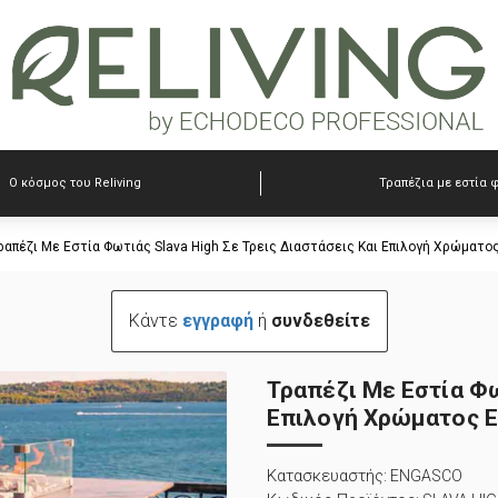
Ο κόσμος του Reliving
Τραπέζια με εστία 
ραπέζι Με Εστία Φωτιάς Slava High Σε Τρεις Διαστάσεις Και Επιλογή Χρώματο
Κάντε
εγγραφή
ή
συνδεθείτε
Τραπέζι Με Εστία Φω
Επιλογή Χρώματος Ε
Κατασκευαστής:
ENGASCO