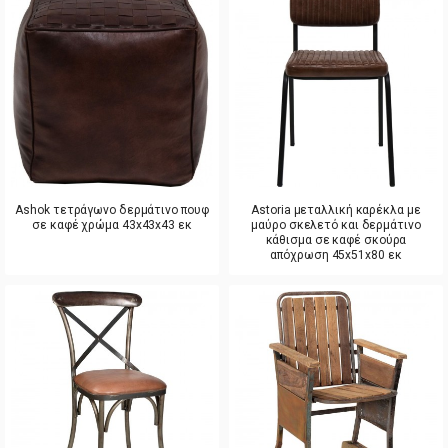
Ashok τετράγωνο δερμάτινο πουφ
Astoria μεταλλική καρέκλα με
σε καφέ χρώμα 43x43x43 εκ
μαύρο σκελετό και δερμάτινο
κάθισμα σε καφέ σκούρα
απόχρωση 45x51x80 εκ