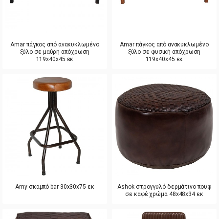
Amar πάγκος από ανακυκλωμένο
Amar πάγκος από ανακυκλωμένο
ξύλο σε μαύρη απόχρωση
ξύλο σε φυσική απόχρωση
119x40x45 εκ
119x40x45 εκ
Amy σκαμπό bar 30x30x75 εκ
Ashok στρογγυλό δερμάτινο πουφ
σε καφέ χρώμα 48x48x34 εκ