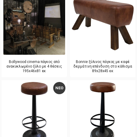
Bollywood cinema πάγκος από
Bonnie ξύλινος πάγκος με καφέ
ανακυκλωμένο ξύλο με 4 θέσεις
δερμάτινη επένδυση στο κάθισμα
195x46x81 εκ
89x28x45 εκ
ΝΕΟ