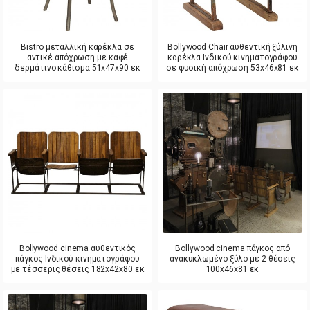
Bistro μεταλλική καρέκλα σε
Bollywood Chair αυθεντική ξύλινη
αντικέ απόχρωση με καφέ
καρέκλα Ινδικού κινηματογράφου
δερμάτινο κάθισμα 51x47x90 εκ
σε φυσική απόχρωση 53x46x81 εκ
Bollywood cinema αυθεντικός
Bollywood cinema πάγκος από
πάγκος Ινδικού κινηματογράφου
ανακυκλωμένο ξύλο με 2 θέσεις
με τέσσερις θέσεις 182x42x80 εκ
100x46x81 εκ