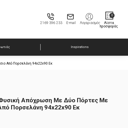
0
2169 396 233
E-mail
Λογαριασμός
Λίστα
προσφοράς
φωτιάς
Inspirations
ίσιο Από Πορσελάνη 94x22x90 Εκ
 Φυσική Απόχρωση Με Δύο Πόρτες Με
 Από Πορσελάνη 94x22x90 Εκ