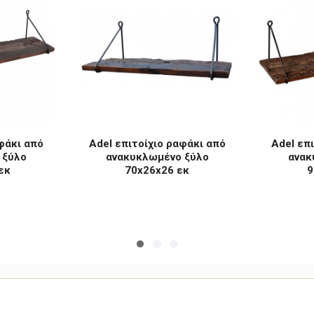
φάκι από
Adel επιτοίχιο ραφάκι από
Adel επ
 ξύλο
ανακυκλωμένο ξύλο
ανακ
εκ
70x26x26 εκ
9