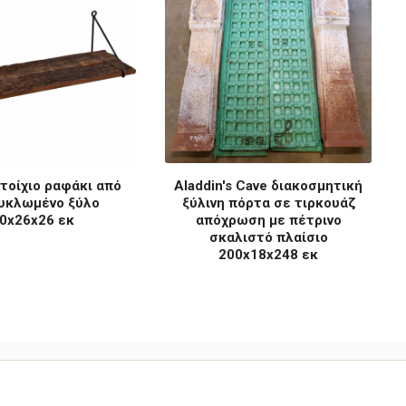
ιτοίχιο ραφάκι από
Aladdin's Cave διακοσμητική
υκλωμένο ξύλο
ξύλινη πόρτα σε τιρκουάζ
0x26x26 εκ
απόχρωση με πέτρινο
σκαλιστό πλαίσιο
200x18x248 εκ