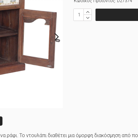
Κωδικός Προϊόντος:
D27374
ς
 ένα ράφι. Το ντουλάπι διαθέτει μια όμορφη διακόσμηση από