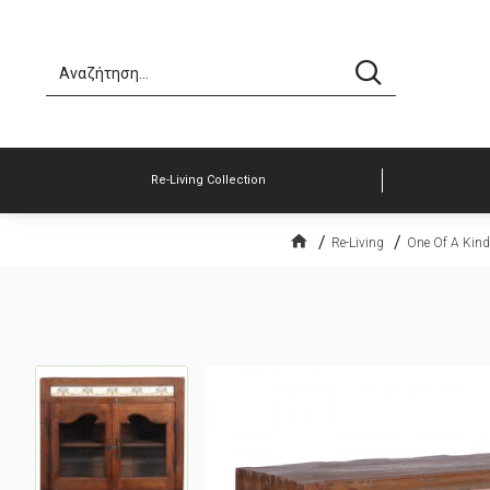
Re-Living Collection
Re-Living
One Of A Kind