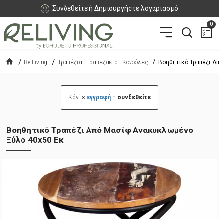
Συνδεθείτε ή Δημιουργήστε λογαριασμό
0
Re-Living
Τραπέζια - Τραπεζάκια - Κονσόλες
Βοηθητικό Τραπέζι Α
Κάντε
εγγραφή
ή
συνδεθείτε
Βοηθητικό Τραπέζι Από Μασίφ Ανακυκλωμένο
Ξύλο 40x50 Εκ