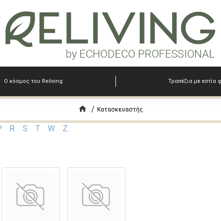
Ο κόσμος του Reliving
Τραπέζια με εστία 
Κατασκευαστής
P
R
S
T
W
Z