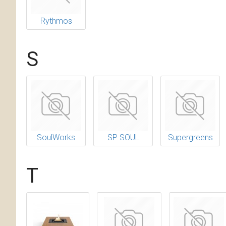
Rythmos
S
SoulWorks
SP SOUL
Supergreens
T