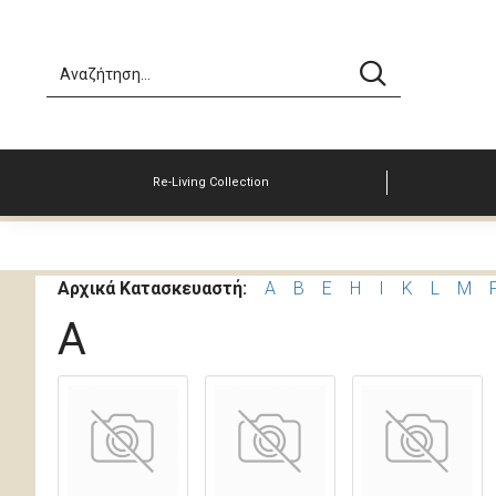
Re-Living Collection
Αρχικά Κατασκευαστή:
A
B
E
H
I
K
L
M
A