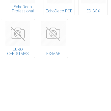
EchoDeco
Professional
EchoDeco RCD
ED-BOX
EURO
CHRISTMAS
EX-MAR