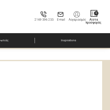
0
2169 396 233
E-mail
Λογαριασμός
Λίστα
προσφοράς
φωτιάς
Inspirations